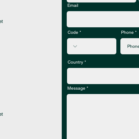
Email
et
Code
Phone
Country
Message
et