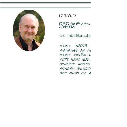
ሮዝሊን
CRC ዓለም አቀፍ ተልዕኮዎች የመጽሐፍ
አስተባባሪ
crc.imbc@crcchurch.net
ሮዝሊን በ2019 CRC Missions Inte
ተቀላቅላለች እና የተከበረ እና የተከበረ የቡ
ሮዝሊን ያደገችው በክርስቲያን ቤት ውስጥ 
ኖርማ ካይዘር እህት ናት። አንዳንድ የCR
በጉዞአቸው አስከትላ በተለያዩ አጋጣሚዎች 
ተጉዛለች። በኢንፎርሜሽን ቴክኖሎጂ፣ በግራ
በድር ዲዛይን ሰፊ ልምድ ስላላት ቴክኖሎ
አሰልጣኞችን ለመርዳት ጥሩ ቦታ ላይ ትገኛለ
©2023 CRC ተልዕኮዎች ኢንተርናሽናል
CRC.Missions@crcchurch.net
Heading 6