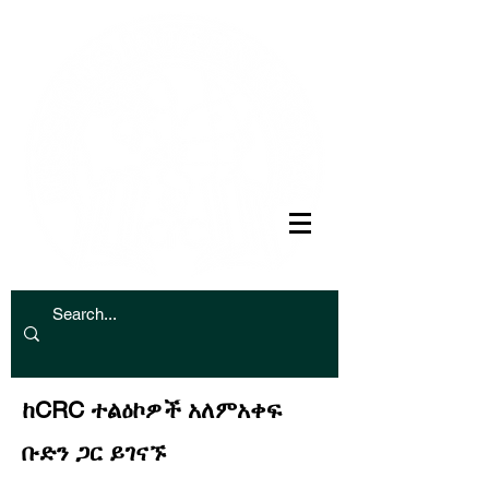
ከCRC ተልዕኮዎች አለምአቀፍ
ቡድን ጋር ይገናኙ