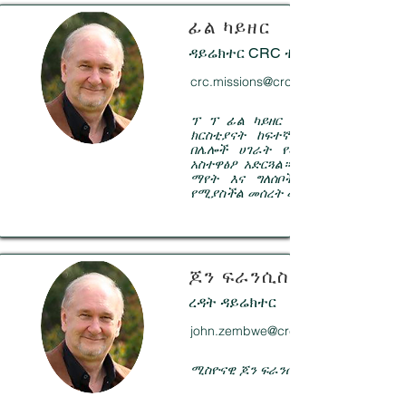
ፊል ካይዘር
ዳይሬክተር CRC ተልዕኮዎች ኢንተርናሽ
crc.missions@crcchurch.net
ፕ ፕ ፊል ካይዘር ላለፉት 40 አመታት የ
ክርስቲያናት ከፍተኛ ፓስተር ሲሆን በአ
በሌሎች ሀገራት የመጽሐፍ ቅዱስ ኮሌጆ
አስተዋፅዖ አድርጓል። ፍላጎቱ ሰዎች በቃሉ 
ማየት እና ግለሰቦች በእድሜ ልክ አገል
የሚያስችል መሰረት መመስረት ነው።
ጆን ፍራንሲስ ዘምብዌ
ረዳት ዳይሬክተር
john.zembwe@crcchurch.net
ሚስዮናዊ ጆን ፍራንሲስ ዘምብዌ