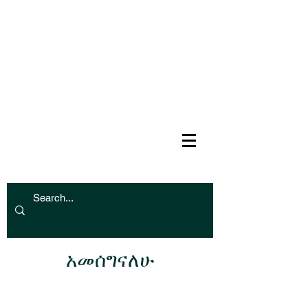
አመሰግናለሁ