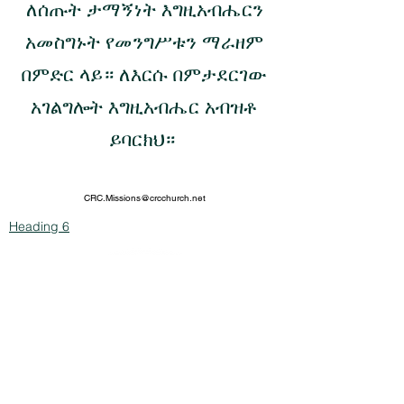
ለሰጡት ታማኝነት እግዚአብሔርን
አመስግኑት
የመንግሥቱን ማራዘም
በምድር ላይ። ለእርሱ በምታደርገው
አገልግሎት እግዚአብሔር አብዝቶ
ይባርክህ።
©2023 CRC ተልዕኮዎች ኢንተርናሽናል
CRC.Missions@crcchurch.net
Heading 6