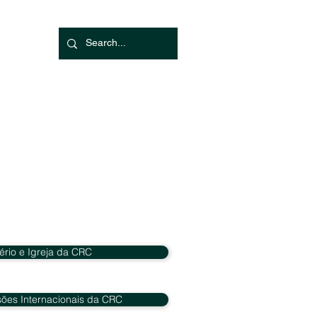
tério e Igreja da CRC
ões Internacionais da CRC