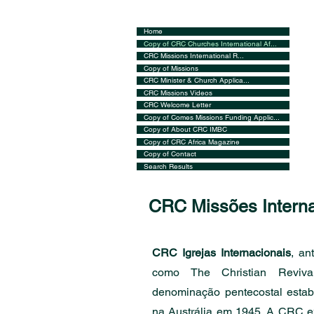
Home
Copy of CRC Churches International Af...
CRC Missions International R...
Copy of Missions
CRC Minister & Church Applica...
CRC Missions Videos
CRC Welcome Letter
Copy of Comes Missions Funding Applic...
Copy of About CRC IMBC
Copy of CRC Africa Magazine
Copy of Contact
Search Results
CRC Missões Interna
CRC Igrejas Internacionais
, an
como The Christian Reviv
denominação pentecostal esta
na Austrália em 1945. A CRC e