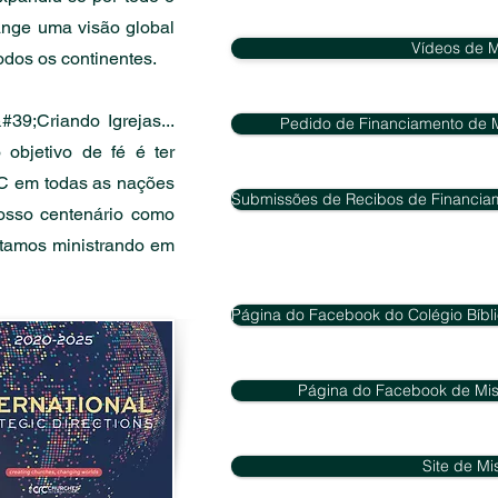
range uma visão global
Vídeos de 
dos os continentes.
39;Criando Igrejas...
Pedido de Financiamento de M
objetivo de fé é ter
C em todas as nações
Submissões de Recibos de Financiam
osso centenário como
tamos ministrando em
Página do Facebook do Colégio Bíbli
Página do Facebook de Mis
Site de M