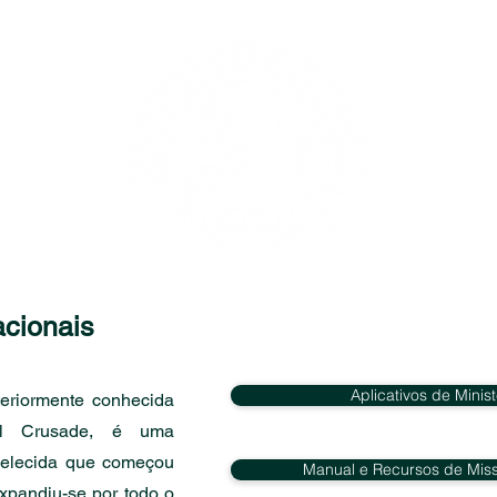
cionais
Aplicativos de Minis
teriormente conhecida
al Crusade, é uma
belecida que começou
Manual e Recursos de Miss
xpandiu-se por todo o